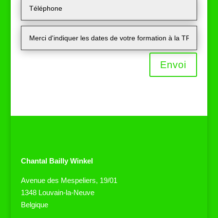
Envoi
Chantal Bailly Winkel
Avenue des
Mespeliers, 19/01
1348 Louvain-la-Neuve
Belgique